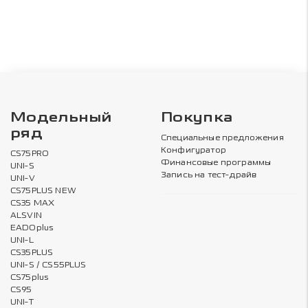
Модельный
Покупка
ряд
Специальные предложения
Конфигуратор
CS75PRO
Финансовые программы
UNI-S
Запись на тест-драйв
UNI-V
CS75PLUS NEW
CS35 MAX
ALSVIN
EADOplus
UNI-L
CS35PLUS
UNI-S / CS55PLUS
CS75plus
CS95
UNI-T