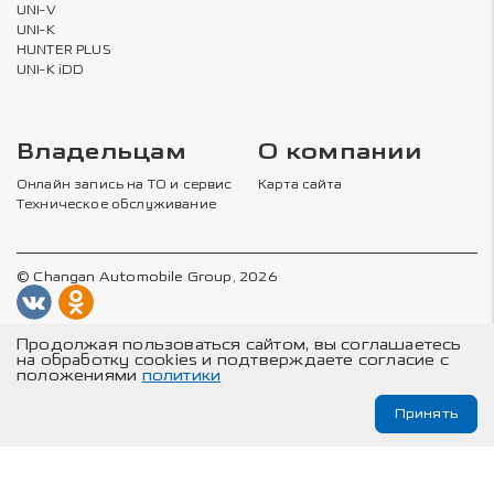
UNI-V
UNI-K
HUNTER PLUS
UNI-K iDD
Владельцам
О компании
Онлайн запись на ТО и сервис
Карта сайта
Техническое обслуживание
© Changan Automobile Group, 2026
Изложенная на данном сайте информация носит
Продолжая пользоваться сайтом, вы соглашаетесь
ознакомительный характер не является публичной
на обработку cookies и подтверждаете согласие с
офертой, определяемой положениями статей 435 и 437
положениями
политики
Гражданского Кодекса Российской Федерации.
Подробности актуальных предложений доступны в салонах
Принять
официальных дилеров CHANGAN. Указанные на сайте цены,
комплектации и технические характеристики, а также
условия гарантии могут быть изменены в любое время без
специального уведомления. Внешний вид товара, включая
цвет, могут отличаться от представленных на
фотографиях. Товар сертифицирован.