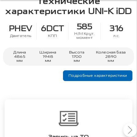
Технические
характеристики
UNI-K iDD
585
PHEV
6DCT
316
Н/М Крут.
Двигатель
КПП
л.с.
момент
Длина
Ширина
Высота
Колесная база
4865
1948
1700
2890
мм
мм
мм
мм
Подробные характеристики