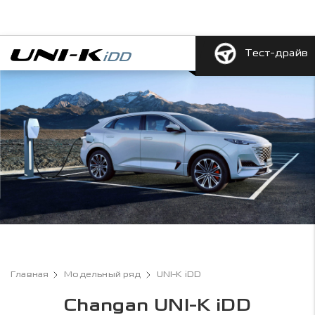
Тест-драйв
Главная
Модельный ряд
UNI-K iDD
Changan UNI-K iDD