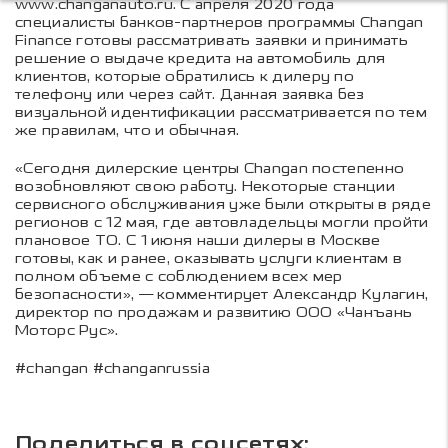
www.changanauto.ru
. С апреля 2020 года
специалисты банков-партнеров программы Changan
Finance готовы рассматривать заявки и принимать
решение о выдаче кредита на автомобиль для
клиентов, которые обратились к дилеру по
телефону или через сайт. Данная заявка без
визуальной идентификации рассматривается по тем
же правилам, что и обычная.
«Сегодня дилерские центры Changan постепенно
возобновляют свою работу. Некоторые станции
сервисного обслуживания уже были открыты в ряде
регионов с 12 мая, где автовладельцы могли пройти
плановое ТО. С 1 июня наши дилеры в Москве
готовы, как и ранее, оказывать услуги клиентам в
полном объеме с соблюдением всех мер
безопасности», — комментирует Александр Кулагин,
директор по продажам и развитию ООО «Чанъань
Моторс Рус».
#changan #changanrussia
Поделиться в соцсетях: