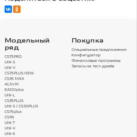
Модельный
Покупка
ряд
Специальные предложения
Конфигуратор
CS75PRO
Финансовые программы
UNI-S
Запись на тест-драйв
UNI-V
CS75PLUS NEW
CS35 MAX
ALSVIN
EADOplus
UNI-L
CS35PLUS
UNI-S / CS55PLUS
CS75plus
CS95
UNI-T
UNI-V
UNI-K