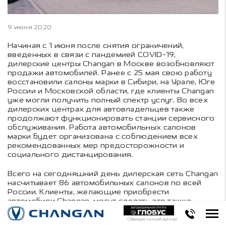
9 июня 2020
Начиная с 1 июня после снятия ограничений,
введенных в связи с пандемией COVID-19,
дилерские центры
Changan
в Москве возобновляют
продажи автомобилей. Ранее с 25 мая свою работу
восстановили салоны марки в Сибири, на Урале, Юге
России и Московской области, где клиенты Changan
уже могли получить полный спектр услуг. Во всех
дилерских центрах для автовладельцев также
продолжают функционировать станции сервисного
обслуживания. Работа автомобильных салонов
марки будет организована с соблюдением всех
рекомендованных мер предосторожности и
социального дистанцирования.
Всего на сегодняшний день дилерская сеть Changan
насчитывает 86 автомобильных салонов по всей
России. Клиенты, желающие приобрести
автомобили Changan, могут сделать это также
онлайн. Заявку на бронирование можно оформить
не выходя из дома на официальном сайте компании
Официальный дилер