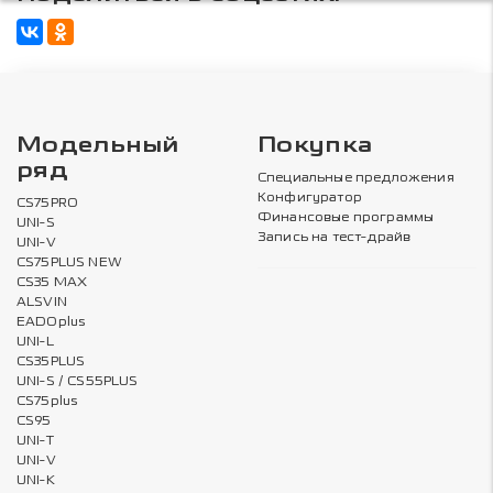
Модельный
Покупка
ряд
Специальные предложения
Конфигуратор
CS75PRO
Финансовые программы
UNI-S
Запись на тест-драйв
UNI-V
CS75PLUS NEW
CS35 MAX
ALSVIN
EADOplus
UNI-L
CS35PLUS
UNI-S / CS55PLUS
CS75plus
CS95
UNI-T
UNI-V
UNI-K